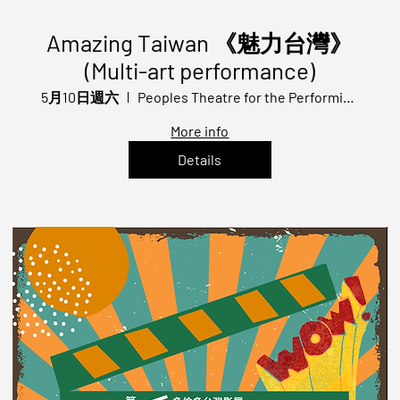
Amazing Taiwan 《魅力台灣》
(Multi-art performance)
5月10日週六
Peoples Theatre for the Performing Art
More info
Details