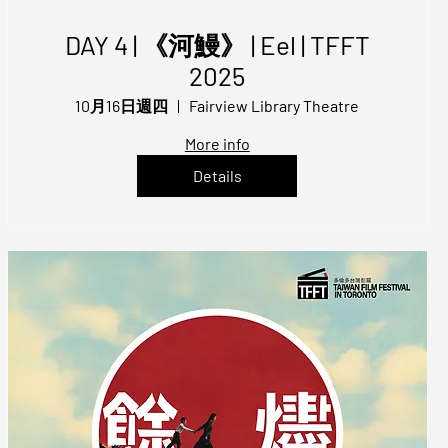
DAY 4 | 《河鰻》 | Eel | TFFT
2025
10月16日週四
Fairview Library Theatre
More info
Details