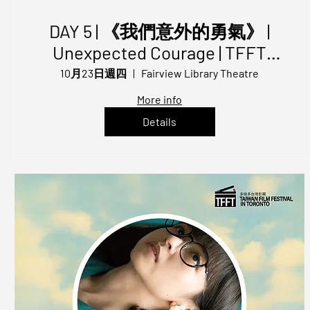
DAY 5 | 《我們意外的勇氣》 |
Unexpected Courage | TFFT
2025
10月23日週四
Fairview Library Theatre
More info
Details