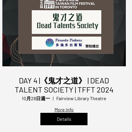
DAY 4 |《鬼才之道》 | DEAD
TALENT SOCIETY | TFFT 2024
10月28日週一
Fairview Library Theatre
More info
Details