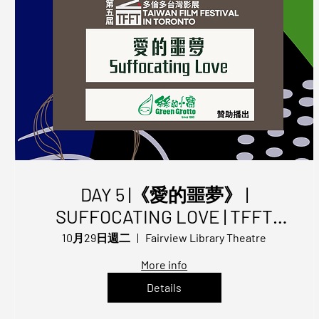
DAY 5 |《愛的噩夢》 |
SUFFOCATING LOVE | TFFT
2024
10月29日週二
Fairview Library Theatre
More info
Details