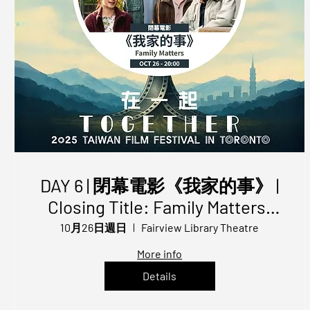
DAY 6 | 閉幕電影《我家的事》 |
Closing Title: Family Matters |
TFFT 2025
10月26日週日
Fairview Library Theatre
More info
Details