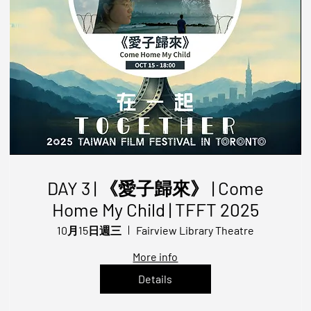
DAY 3 | 《愛子歸來》 | Come
Home My Child | TFFT 2025
10月15日週三
Fairview Library Theatre
More info
Details