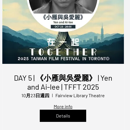
DAY 5 | 《小雁與吳愛麗》 | Yen
and Ai-lee | TFFT 2025
10月23日週四
Fairview Library Theatre
More info
Details