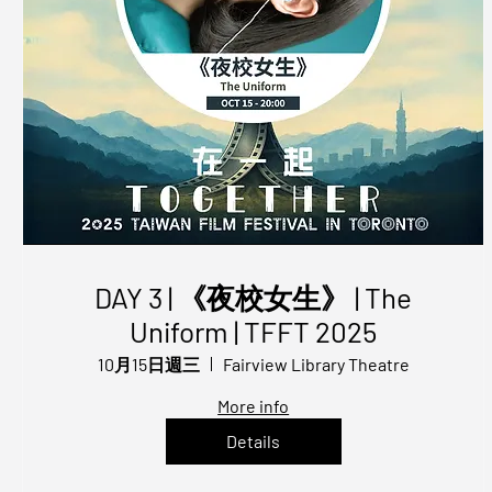
DAY 3 | 《夜校女生》 | The
Uniform | TFFT 2025
10月15日週三
Fairview Library Theatre
More info
Details