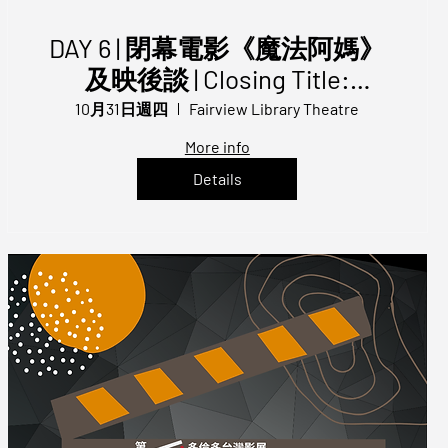
DAY 6 | 閉幕電影《魔法阿媽》
及映後談 | Closing Title:
GRANDMA AND HER GHOSTS
10月31日週四
Fairview Library Theatre
with Q&A | TFFT 2024
More info
Details