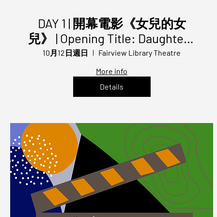
DAY 1 | 開幕電影《女兒的女
兒》 | Opening Title: Daughter's
Daughter | TFFT 2025
10月12日週日
Fairview Library Theatre
More info
Details