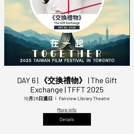
DAY 6 | 《交換禮物》 | The Gift
Exchange | TFFT 2025
10月26日週日
Fairview Library Theatre
More info
Details