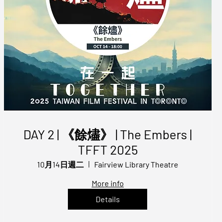
DAY 2 | 《餘燼》 | The Embers |
TFFT 2025
10月14日週二
Fairview Library Theatre
More info
Details