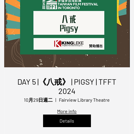
DAY 5 |《八戒》 | PIGSY | TFFT
2024
10月29日週二
Fairview Library Theatre
More info
Details