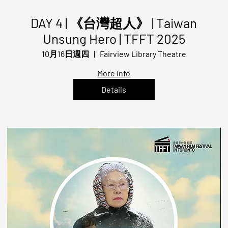
DAY 4 | 《台灣超人》 | Taiwan
Unsung Hero | TFFT 2025
10月16日週四
Fairview Library Theatre
More info
Details