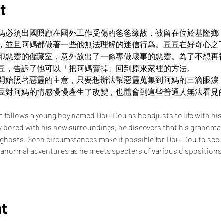
t
媽必須出國照顧在國外工作受傷的爸爸緣故，被留在位於基隆鄉
，並且阿媽都做著一些他無法理解的迷信行爲。豆豆在好奇心之
印惡靈的儲藏室，意外放出了一條專做壞事的惡靈。為了不想再
豆，告訴了他可以「把阿媽賣掉」回到原來家裡的方法。
開始照著惡靈的主意，只要想辦法幫惡靈蒐集到阿媽的三滴眼淚
豆對阿媽的情感慢慢產生了改變，也體會到這些普通人無法看見
 follows a young boy named Dou-Dou as he adjusts to life with hi
ly bored with his new surroundings, he discovers that his grandma 
ghosts. Soon circumstances make it possible for Dou-Dou to see an
aranormal adventures as he meets specters of various dispositions,
nt