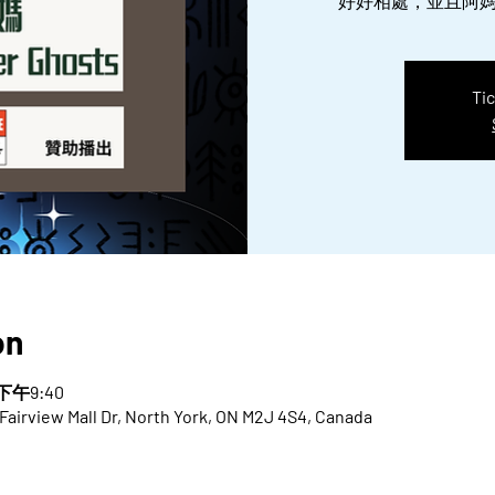
好好相處，並且阿
Tic
on
 下午9:40
 Fairview Mall Dr, North York, ON M2J 4S4, Canada