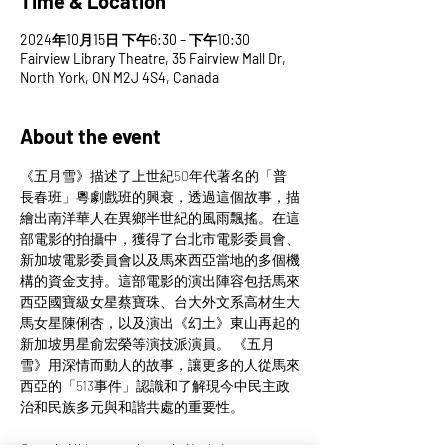
Time & Location
2024年10月15日 下午6:30 – 下午10:30
Fairview Library Theatre, 35 Fairview Mall Dr,
North York, ON M2J 4S4, Canada
About the event
《五月雪》描述了上世紀50年代著名的「普
長春班」粵劇戲班的興衰，透過這個故事，描
繪出南洋華人在異鄉半世紀的風雨飄搖。在這
部電影的拍攝中，獲得了台北市電影委員會、
新加坡電影委員會以及馬來西亞當地的多個機
構的資金支持。這部電影的演出陣容包括馬來
西亞國寶級女星蔡寶珠、台大外文系高材生大
馬女星陳俐杏，以及演出《幻土》東山再起的
新加坡男星俞宏榮等演技派演員。 《五月
雪》用深情而動人的故事，讓更多的人從馬來
西亞的「513事件」認識和了解現今中民主政
治和民族多元與和諧共處的重要性。